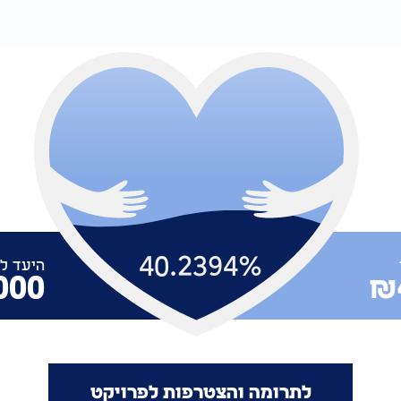
40.2394
%
היעד ל
000
₪
לתרומה והצטרפות לפרויקט